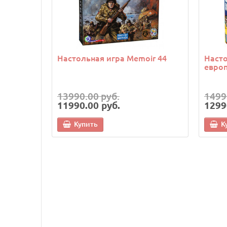
Настольная игра Memoir 44
Насто
европ
13990.00 руб.
1499
11990.00 руб.
1299
Купить
К