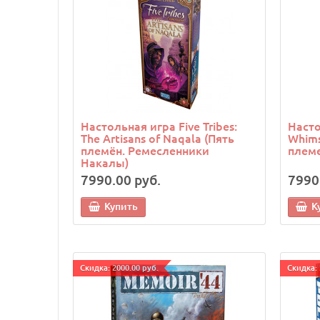
Настольная игра Five Tribes:
Насто
The Artisans of Naqala (Пять
Whims
племён. Ремесленники
племе
Накалы)
7990.00 руб.
7990
Купить
К
Cкидка: 2000.00 руб.
Cкидка: 