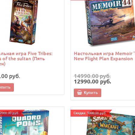
льная игра Five Tribes:
Настольная игра Memoir '
 of the sultan (Пять
New Flight Plan Expansion
н)
.00 руб.
14990.00 руб.
12990.00 руб.
упить
Купить
2000.00 руб.
Cкидка: 1000.00 руб.