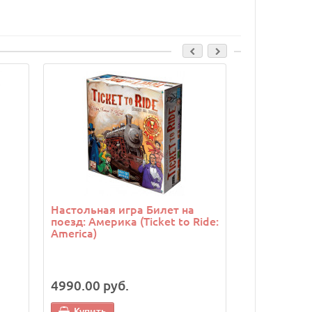
Cкидка: 500.00 р
Настольная игра Билет на
Настольная
поезд: Америка (Ticket to Ride:
поезд: Сев
America)
(Ticket to R
Countries) 
4990.00 руб.
4990.00 р
Купить
Купить