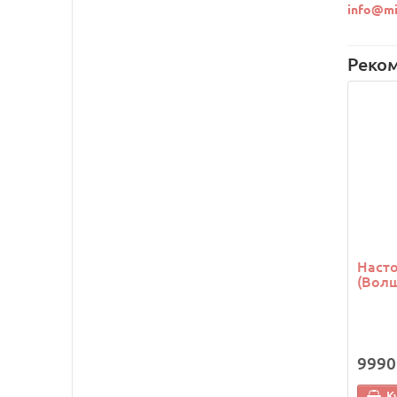
info@mi
Реко
Насто
(Вол
9990
К