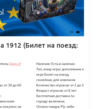
pa 1912 (Билет на поезд:
итель:
Days of
Наличие: Есть в наличии
Тип, жанр игры: дополнение к
игре Билет на поезд,
семейная, для новичков
: от 30 до 60
Количество игроков: от 2 до 5
Возраст игроков: от 8 лет
:
Бесплатная доставка по
ависимая
городу: включена
и покупке: не
Оплата товара: Р\с либо