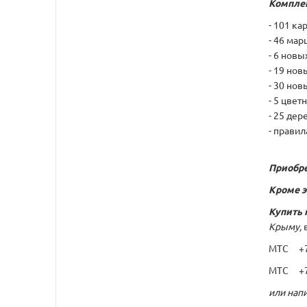
Компле
- 101 ка
- 46 ма
- 6 нов
- 19 но
- 30 но
- 5 цвет
- 25 дер
- правил
Приобре
Кроме э
Купить 
Крыму,
МТС +7 
МТС +7 
или напи