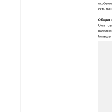
особенн
есть ли
Общая ч
Они поз
наполняю
больше 