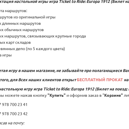
ктация настольной игры
игра Ticket to Ride: Europa 1912 (Билет н
рта маршрутов:
ршрутов из оригинальной игры
ых длинных маршрутов
вых обычных маршрутов
вых маршрутов, связывающих крупные города
ных карт складов
евянных депо (по 5 каждого цвета)
а игры
тая игру в нашем магазине, не забывайте про полагающиеся Ва
того, для Всех наших клиентов открыт
БЕСПЛАТНЫЙ ПРОКАТ
на
настольную игру
игра Ticket to Ride: Europa 1912 (Билет на поезд:
вы можете нажав кнопку
"Купить"
и оформив заказ в "
Корзине"
ли
978 700 23 41
978 700 23 42
сав на почту: