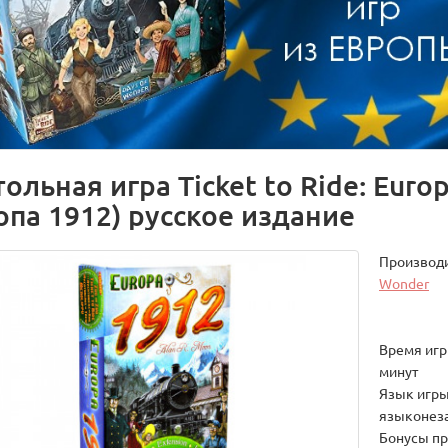
ольная игра Ticket to Ride: Euro
опа 1912) русское издание
Производ
Wonder
Время игры
минут
Язык игры
языконез
Бонусы пр